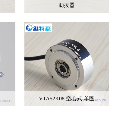
助拔器
V
VTA52K08 空心式 单圈
V