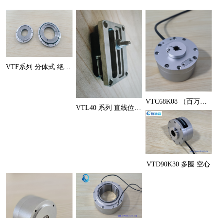
VTF系列 分体式 绝对式角度
VTC68K08 （百万圈级）
VTL40 系列 直线位移传感
VTD90K30 多圈 空心