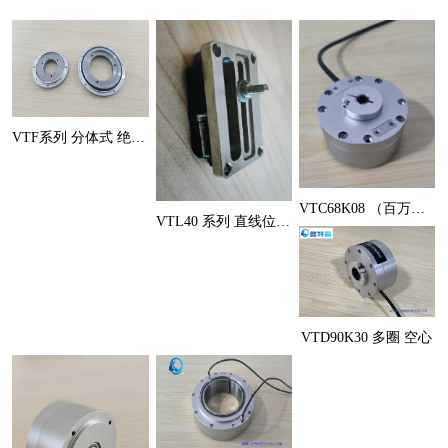
VTF系列 分体式 绝对式角度
VTC68K08 （百万圈级）
VTL40 系列 直线位移传感
VTD90K30 多圈 空心