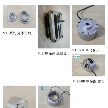
VTF系列 分体式 绝对式角度
VTC68K08 （百万圈级）
VTL40 系列 直线位移传感
VTD90K30 多圈 空心